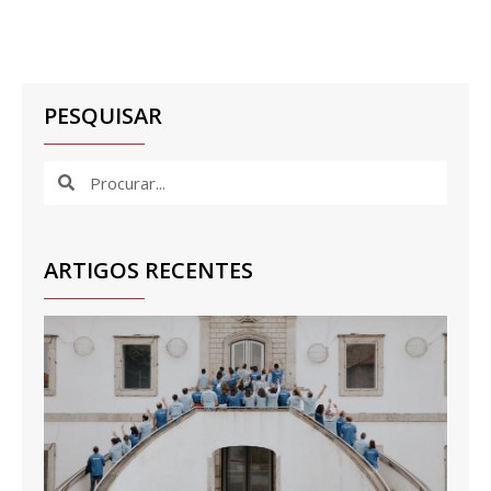
PESQUISAR
ARTIGOS RECENTES
Te
De
for
eq
al
de 