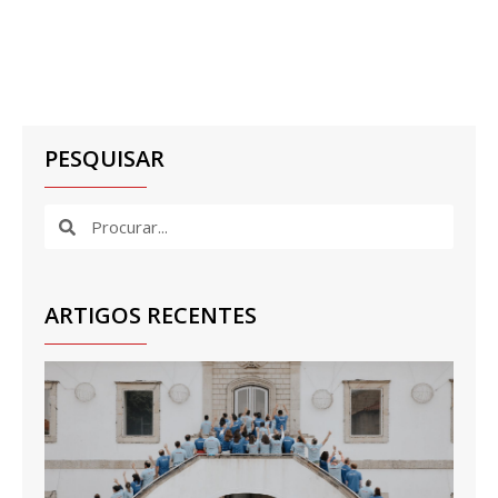
PESQUISAR
ARTIGOS RECENTES
Te
De
for
eq
al
de 