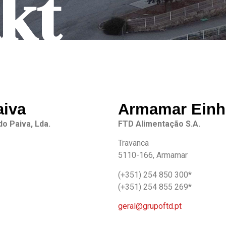
kt
aiva
Armamar Einh
do Paiva, Lda.
FTD Alimentação S.A.
Travanca
5110-166, Armamar
(+351) 254 850 300*
(+351) 254 855 269*
geral@grupoftd.pt